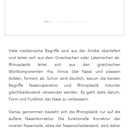
Viele medizinische Begriffe sind aus der Antike überliefert
und leiten sich aus dem Griechischen oder Lateinischen ab.
Dauer des Eingriffs: 1-3 Stunden
Rhinoplastik leitet sich aus den griechischen
Narkose: Vollnarkose; bei besonders kleinen Eingriffen
Wortkomponenten rhis, rhinos (die Nase) und plassein
reicht unter Umständen eine lokale Betäubung
(bilden, formen) ab. Schon wird deutlich, warum die beiden
Klinikaufenthalt: Ambulant oder 1-5 Tage stationär
Begriffe Nasenoperation und Rhinoplastik mitunter
Tragen der Nasenschiene: ca. 7-10 Tage
gleichbedeutend verwendet werden. Es geht stets darum,
Gesellschaftsfähigkeit: 10-14 Tage nach der Rhinoplastik
Form und Funktion der Nase zu verbessern.
Arbeitsunfähigkeit: 2-3 Wochen
Verbot körperlicher Anstrengungen jeglicher Art: 4-6
Genau genommen bezieht sich die Rhinoplastik nur auf die
Wochen (Sport, Gartenarbeit, Schwimmen, Sauna usw.)
äußere Nasenkorrektur. Die funktionelle Korrektur der
inneren Nasenteile, etwa der Nasenscheidewand, wird daher